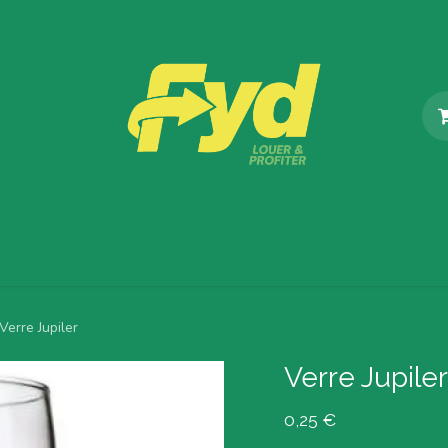
Catalogue
Nos Services
Blog
À propos de Fyd
Verre Jupiler
Verre Jupiler
0,25
€