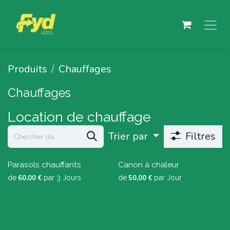
Se rendre au contenu
Produits
Chauffages
Chauffages
Location de chauffage
Trier par
Filtres
Parasols chauffants
Canon à chaleur
de
60,00
€
par
3
Jours
de
50,00
€
par
Jour