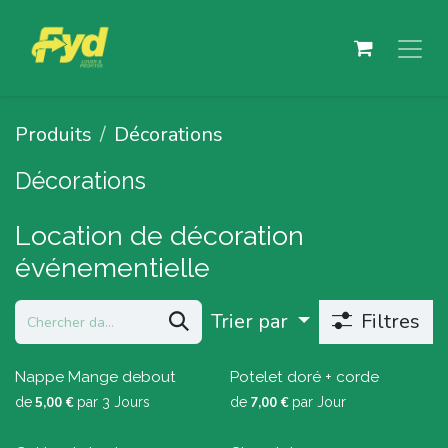
Se rendre au contenu
Produits
Décorations
Décorations
Location de décoration
événementielle
Trier par
Filtres
Nappe Mange debout
Potelet doré + corde
de
5,00
€
par
3
Jours
de
7,00
€
par
Jour