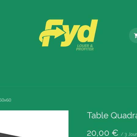
Catalogue
Nos Services
Blog
À propos de Fyd
 60x60
Table Quadr
20,00
€
/
3
Jour