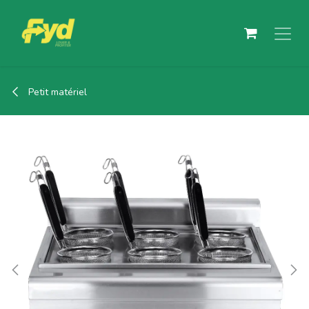
Se rendre au contenu
Petit matériel