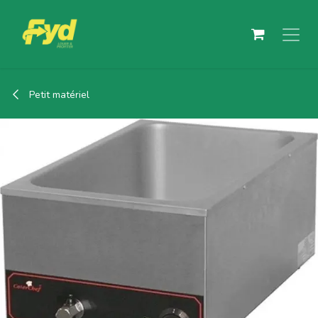
Se rendre au contenu
Petit matériel